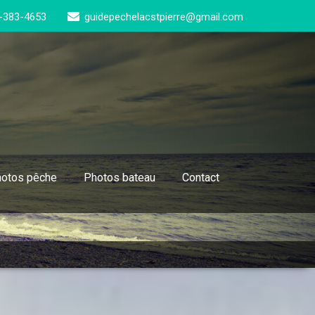
-383-4653
guidepechelacstpierre@gmail.com
otos pêche
Photos bateau
Contact