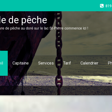
819
e de pêche
ure de pêche au doré sur le lac St-Pierre commence ici !
il
Capitaine
Services
Tarif
Calendrier
Ph